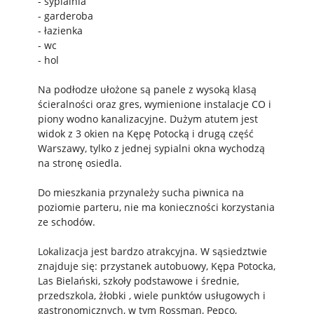
- sypialnia
- garderoba
- łazienka
- wc
- hol
Na podłodze ułożone są panele z wysoką klasą
ścieralności oraz gres, wymienione instalacje CO i
piony wodno kanalizacyjne. Dużym atutem jest
widok z 3 okien na Kępę Potocką i drugą część
Warszawy, tylko z jednej sypialni okna wychodzą
na stronę osiedla.
Do mieszkania przynależy sucha piwnica na
poziomie parteru, nie ma konieczności korzystania
ze schodów.
Lokalizacja jest bardzo atrakcyjna. W sąsiedztwie
znajduje się: przystanek autobuowy, Kępa Potocka,
Las Bielański, szkoły podstawowe i średnie,
przedszkola, żłobki , wiele punktów usługowych i
gastronomicznych, w tym Rossman, Pepco,