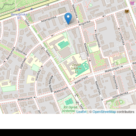
Leaflet
| ©
OpenStreetMap
contributors