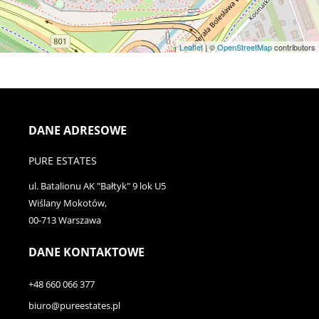
Leaflet
| ©
OpenStreetMap
contributors
DANE ADRESOWE
PURE ESTATES
ul. Batalionu AK "Bałtyk" 9 lok U5
Wiślany Mokotów,
00-713 Warszawa
DANE KONTAKTOWE
+48 660 066 377
biuro@pureestates.pl